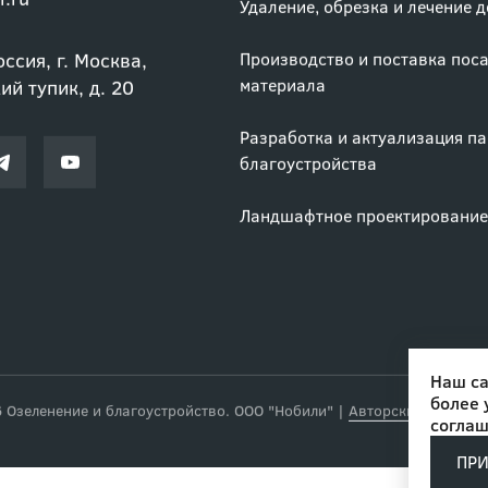
i.ru
Удаление, обрезка и лечение 
ссия, г. Москва,
Производство и поставка пос
материала
й тупик, д. 20
Разработка и актуализация п
благоустройства
Ландшафтное проектирование
Наш са
более 
соглаш
Озеленение и благоустройство. ООО "Нобили"
|
Авторские права
ПР