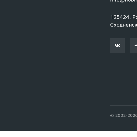
info@nobil
125424, Ро
Сходненски
© 2002-2026 