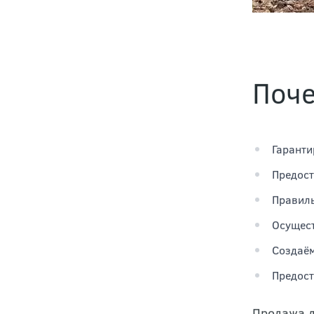
Поче
Гаранти
Предост
Правиль
Осущест
Создаём
Предост