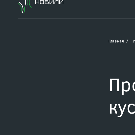
Главная
У
Пр
ку