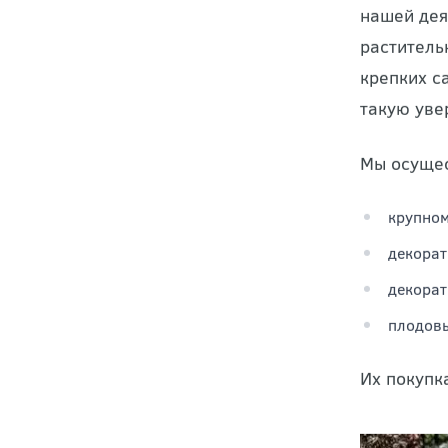
Продажа з
нашей дея
раститель
крепких с
такую уве
Мы осущес
крупном
декорат
декорат
плодовы
Их покупк