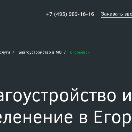
Заказать зв
+7 (495) 989-16-16
слуги
Благоустройство в МО
Егорьевск
агоустройство 
еленение в Егор