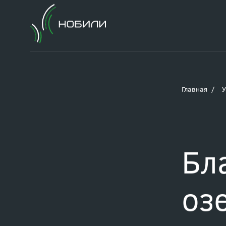
Главная
У
Бл
оз