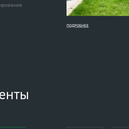
отка и актуализация
тов благоустройства
афтное
ирование
ПОДРОБНЕЕ
енты