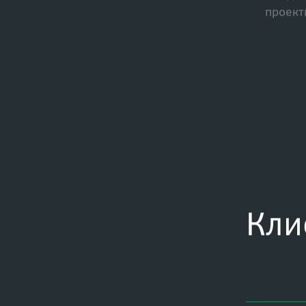
Разраб
паспор
Ландш
проект
Кли