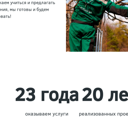
 доверию и
льности наших
аем учиться и предлагать
ния, мы готовы и будем
вать!
23 года
20 ле