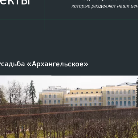
екты
Мы гордимся работой с комп
которые разделяют наши це
усадьба «Архангельское»