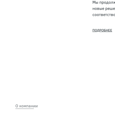
благодаря
требовате
клиентов.
Мы продолж
новые реше
соответство
ПОДРОБНЕЕ
О компании
Услуги