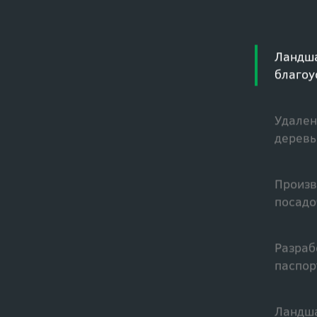
Ландша
благоу
Удален
деревь
Произв
посадо