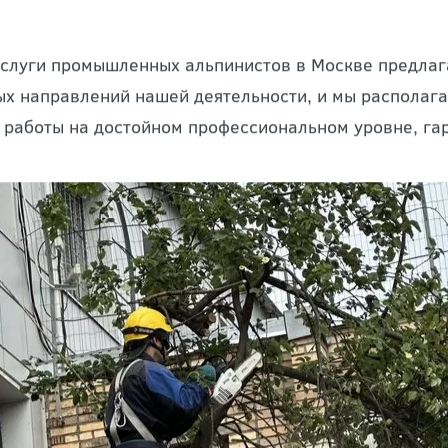
ный альпинизм — это особая технология проведени
ание альпинистской страховки и экипировки. Благо
е в самых разных сферах, требующих осуществления
услуги промышленных альпинистов в Москве предла
ых направлений нашей деятельности, и мы располага
 работы на достойном профессиональном уровне, гар