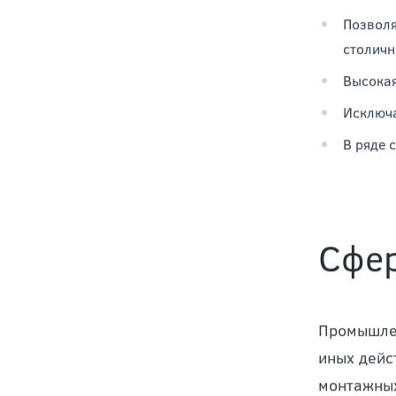
техническ
Не треб
Сводит 
Позволя
столичн
Высокая
Исключа
В ряде 
Сфе