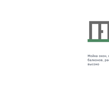
Промышлен
иных дейс
монтажных
Мойка окон, витражей,
балконов, р
высоко