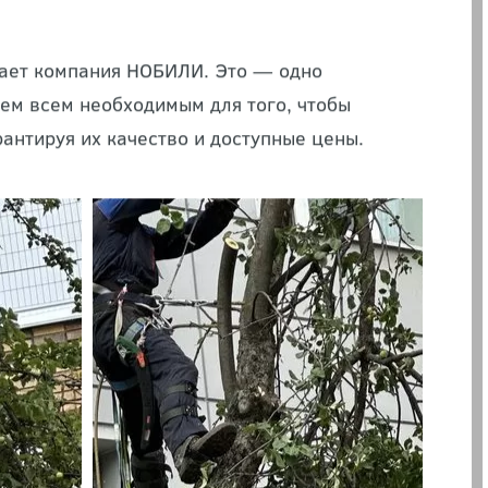
я работ на высоте, предусматривающая
даря ряду преимуществ он нашёл широкое
 тех или иных мероприятий на большой
гает компания НОБИЛИ. Это — одно
ем всем необходимым для того, чтобы
антируя их качество и доступные цены.