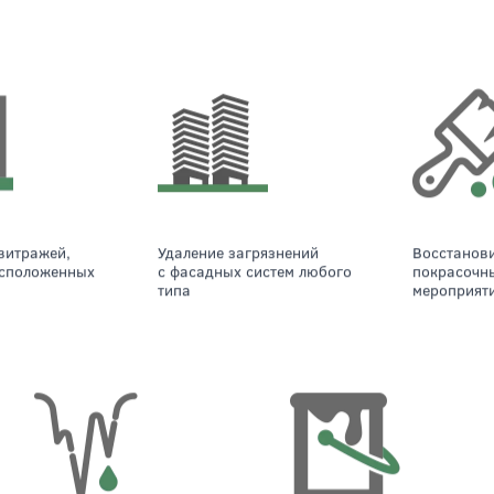
ный альпинизм не имеет ограничений по высоте и о
твий, а потому нашёл широкое применение при осущ
 манипуляций. Он незаменим в следующих случаях: 
Удаление загрязнений
Восстановительно-
асположенных
с фасадных систем любого
покрасочн
типа
мероприят