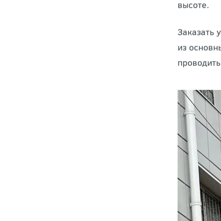
Промышлен
использов
применени
высоте.
Заказать 
из основн
проводить