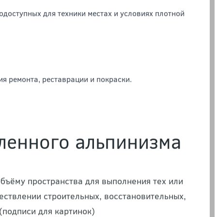
альпа заключаются в следующем:
одоступных для техники местах и условиях плотной
я ремонта, реставрации и покраски.
енного альпинизма