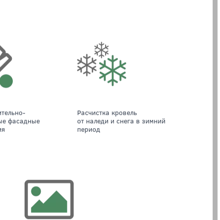
бъёму пространства для выполнения тех или
ествлении строительных, восстановительных,
(подписи для картинок)
Расчистка кровель
ые фасадные
от наледи и снега в зимний
ия
период