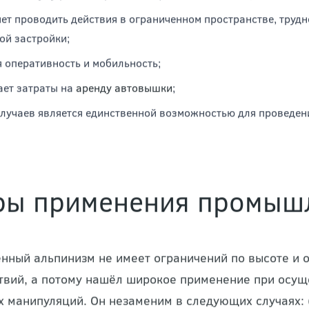
их сложностей. Таким образом, преимущества пром
ует установки строительных лесов и аренды подъёмников;
к минимуму риск повреждения фасадной отделки;
ет проводить действия в ограниченном пространстве, трудн
ой застройки;
 оперативность и мобильность;
ет затраты на
аренду автовышки
;
случаев является единственной возможностью для проведени
ры применения промышл