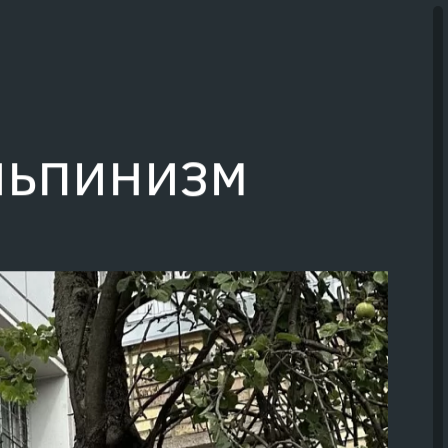
онок
Задать вопрос
ьпинизм