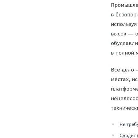
Пром
и пр
Промышлен
в безопор
используя
высок — о
обуславли
в полной 
Всё дело 
местах, и
платформе
нецелесоо