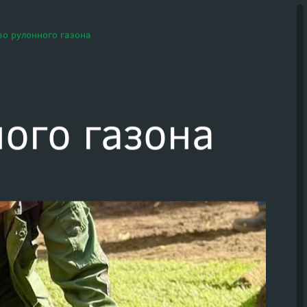
онок
Задать вопрос
во рулонного газона
ого газона