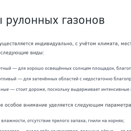
окая стоимость, однако каждый вложенный в него ру
ных преимуществ.
 рулонных газонов
уществляется индивидуально, с учётом климата, мес
 следующие виды:
тный — для хорошо освещённых солнцем площадок, благопр
тливый — для затенённых областей с недостаточно благоп
ные — стоит дороже, поскольку выдерживает интенсивные н