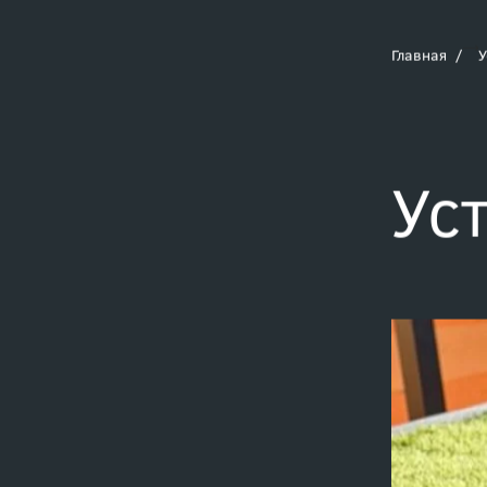
Главная
У
Ус