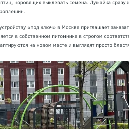
о рулонного газона — удачный вариант для любого у
ий, позволяющих придать ему отличные эстетически
колько месяцев первых входов, прикладывать усили
 птиц, норовящих выклевать семена. Лужайка сразу ж
проплешин.
 устройству «под ключ» в Москве приглашает заказ
яется в собственном питомнике в строгом соответств
аптируются на новом месте и выглядят просто блест