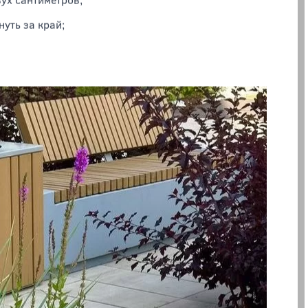
м:
ух сантиметров;
уть за край;