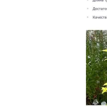
При выбор
Уровень
Длина т
Достато
Качеств