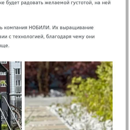
частка. Оно представлено комплексом
е характеристики. Владельцам не придётся
я к борьбе с сорными растениями и защищать
е будет радовать желаемой густотой, на ней
ать компания НОБИЛИ. Их выращивание
ии с технологией, благодаря чему они
яще.