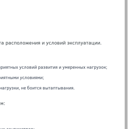
бль окупается сторицей благодаря ряду
та расположения и условий эксплуатации.
иятных условий развития и умеренных нагрузок;
риятными условиями;
агрузки, не боится вытаптывания.