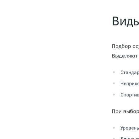
более выс
существен
Виды
Подбор ос
Выделяют
Стандар
Неприхо
Спортив