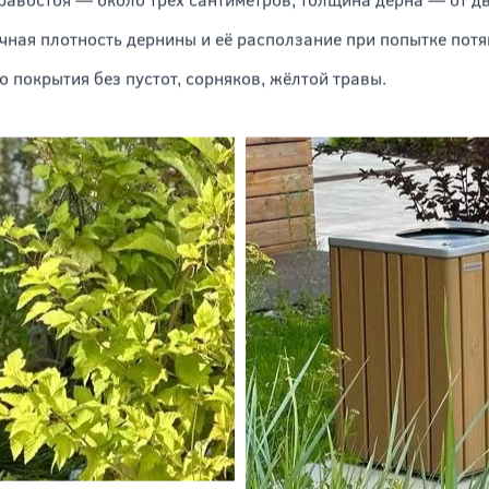
е особое внимание уделяется следующим параметра
 влажности, отсутствие прелого запаха, гнили на корнях;
равостоя — около трёх сантиметров, толщина дёрна — от дв
чная плотность дернины и её расползание при попытке потян
о покрытия без пустот, сорняков, жёлтой травы.