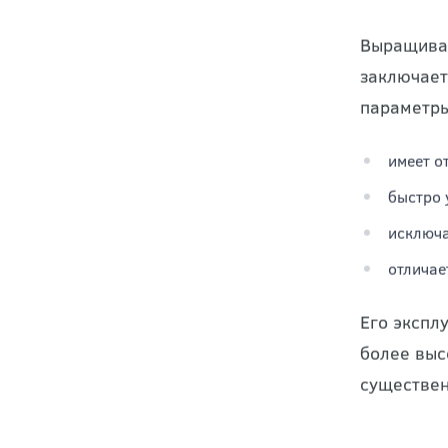
Поче
вари
Выращиван
заключает
параметры
имеет о
быстро 
исключа
отличае
Его экспл