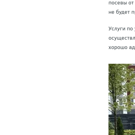
Устройств
мероприят
ждать нес
посевы от
не будет 
Услуги по
осуществл
хорошо ад