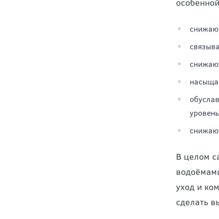
Профессио
ряд важны
особенной
снижают
связыва
снижают
насыщаю
обуслав
уровень
снижают
В целом с
водоёмами