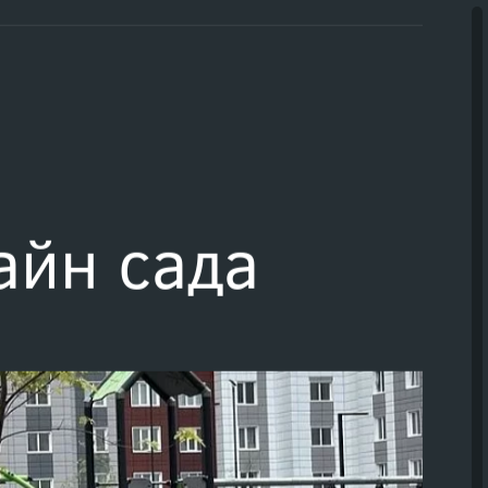
онок
Задать вопрос
айн сада