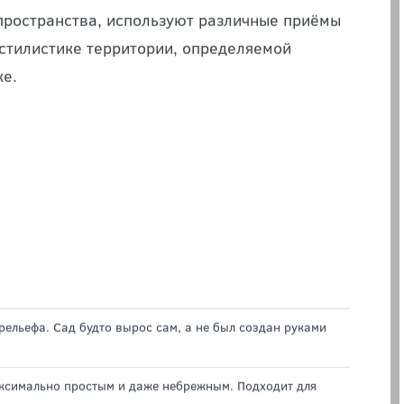
и функциональных зон, систем
садовых
тительных композиций.
 пространства, используют различные приёмы
стилистике территории, определяемой
ке.
ельефа. Сад будто вырос сам, а не был создан руками