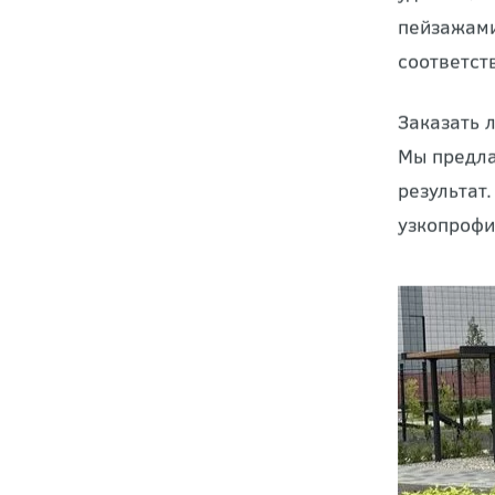
Ландшафт
удивитель
пейзажами
соответст
Заказать 
Мы предла
результат
узкопрофи