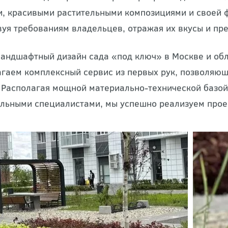
ный дизайн
сада — мероприятия по его облагоражив
ное место для приятного времяпрепровождения и си
, красивыми растительными композициями и своей 
вуя требованиям владельцев, отражая их вкусы и пр
ландшафтный дизайн сада «под ключ» в Москве и об
гаем комплексный сервис из первых рук, позволяющ
. Располагая мощной материально-технической базо
льными специалистами, мы успешно реализуем прое