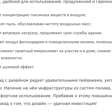
нальный дизайн ландшафта обеспечивает не только 
х функций. Облагороженная и озеленённая территори
, удобной для использования, продуманной и гармон
 концентрацию токсичных веществ в воздухе;
ют пыль, обуславливая чистоту воздушных масс;
 ветровую нагрузку, продлевают срок службы здания;
т воздух фитонцидами и отрицательными ионами, полезным
ливают приятный микроклимат на участке и в доме, снижая
 влажности;
 шумовой эффект.
ад с дизайном радует удивительными пейзажами, ую
. Наличие на нём инфраструктуры из систем полива,