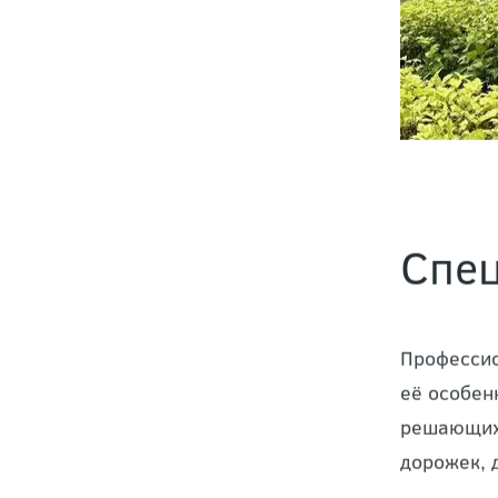
Спец
Профессио
её особен