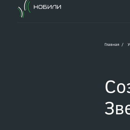
Главная
У
Со
Зв