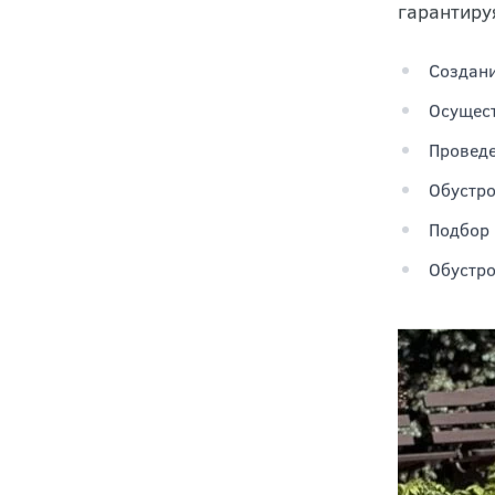
укомплект
гарантиру
Создани
Осущест
Проведе
Обустро
Подбор 
Обустро