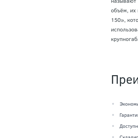
называют 
объём, их
150», кот
использов
крупногаб
Преи
Экономи
Гаранти
Доступн