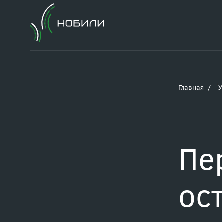
Главная
У
Пе
ос