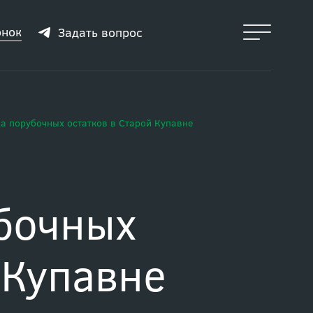
онок
Задать вопрос
а порубочных остатков в Старой Купавне
бочных
 Купавне