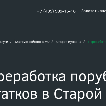
Заказать зв
+7 (495) 989-16-16
слуги
Благоустройство в МО
Старая Купавна
Переработк
реработка пору
татков в Старой