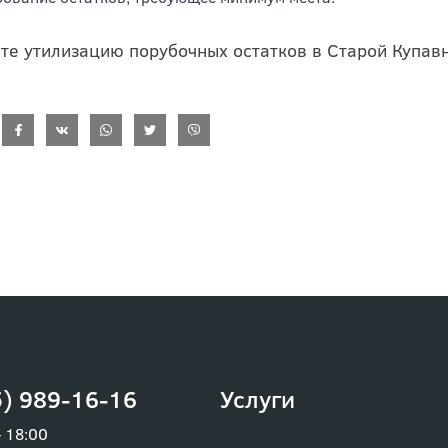
ование остатков, требующее минимум места.
те утилизацию порубочных остатков в Старой Купавн
) 989-16-16
Услуги
– 18:00