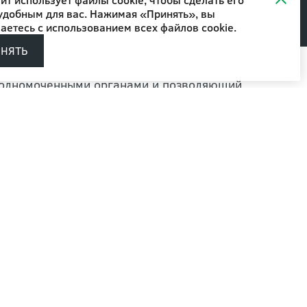
удобным для вас. Нажимая «Принять», вы
аетесь с
использованием всех файлов cookie
.
ИНЯТЬ
уполномоченными органами и позволяющий
овской области. Его предоставление
сле подачи заявителем пакета
 провести работы самовольно чреваты
ета с НОБИЛИ