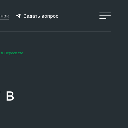
онок
Задать вопрос
 в Пересвете
 в