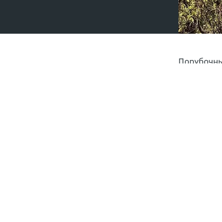
Порубочны
проводить
регулируе
соответст
крупными 
Полу