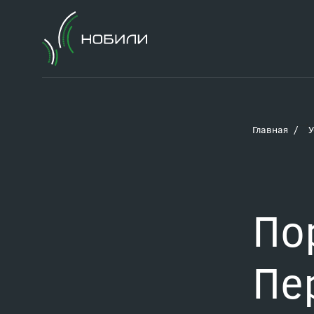
Главная
У
По
Пе