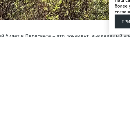
более 
соглаш
ПР
й билет в Пересвете – это документ, выдаваемый 
 удаление, кронирование и посадку деревьев в Моск
тся на законодательном уровне и осуществляется по
вующих документов. Попытки обойти данный пункт и
штрафами и даже уголовной ответственностью.
чение порубочного бил