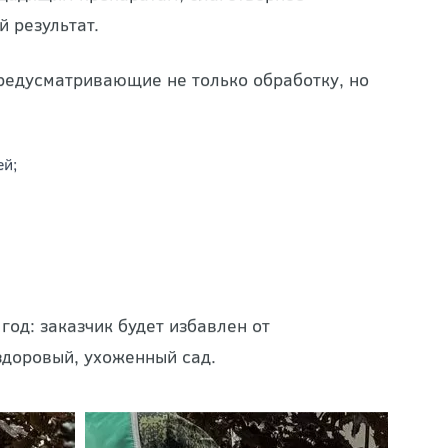
е всего поражающими их. Они индивидуально
 щадящим препаратам, благотворное
 результат.
редусматривающие не только обработку, но
ей;
год: заказчик будет избавлен от
здоровый, ухоженный сад.