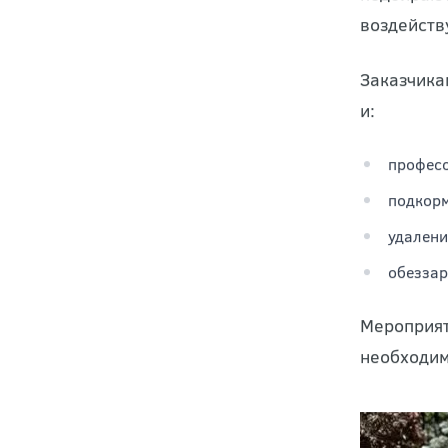
особеннос
подбирают
воздейств
Заказчика
и:
професс
подкорм
удалени
обеззар
Мероприят
необходим