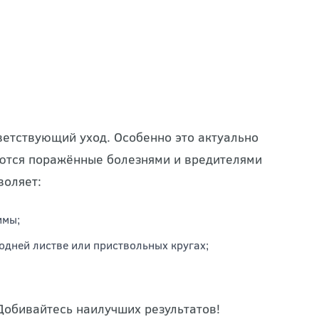
ветствующий уход. Особенно это актуально
еются поражённые болезнями и вредителями
воляет:
имы;
дней листве или приствольных кругах;