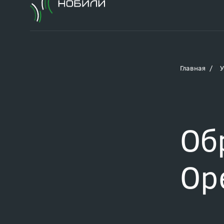
Главная
У
Об
Ор