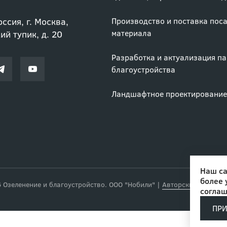
i.ru
Удаление, обрезка и лечение 
ссия, г. Москва,
Производство и поставка пос
материала
й тупик, д. 20
Разработка и актуализация п
благоустройства
Ландшафтное проектирование
Наш са
более 
соглаш
Озеленение и благоустройство. ООО "Нобили"
|
Авторские права
ПР