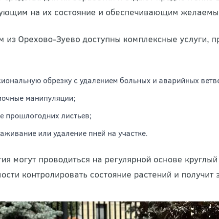
тями разных видов деревьев и заболеваниями, чащ
 средства для их обработки и отдают предпочтение
ующим на их состояние и обеспечивающим желаемый
м из Орехово-Зуево доступны комплексные услуги, п
иональную обрезку с удалением больных и аварийных ветв
очные манипуляции;
е прошлогодних листьев;
аживание или удаление пней на участке.
ия могут проводиться на регулярной основе круглый 
ости контролировать состояние растений и получит 