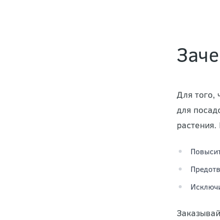
Заче
Для того,
для посад
растения.
Повысит
Предотв
Исключи