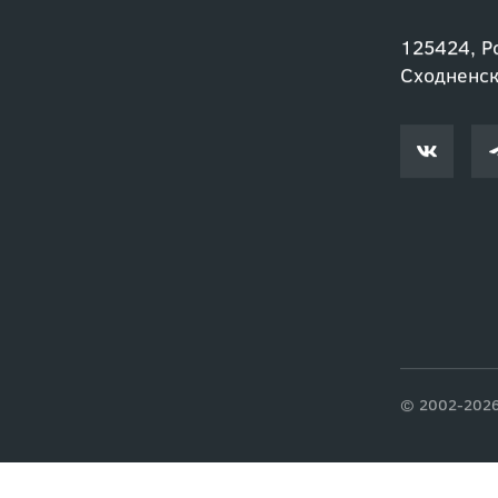
info@nobil
125424, Ро
Сходненски
© 2002-2026 