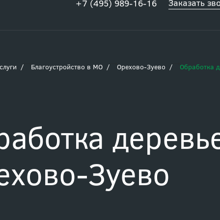
Заказать зв
+7 (495) 989-16-16
слуги
Благоустройство в МО
Орехово-Зуево
Обработка д
работка деревь
ехово-Зуево