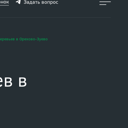
онок
Задать вопрос
еревьев в Орехово-Зуево
ев в