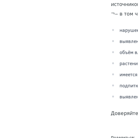
Для того,
источнико
¬– в том 
нарушен
выявлен
объём в
растени
имеется
подпитк
выявлен
Доверяйте