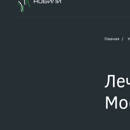
Главная
У
Ле
Мо