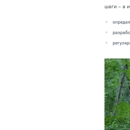
устранени
поставить
шаги – а 
определ
разрабо
регуляр