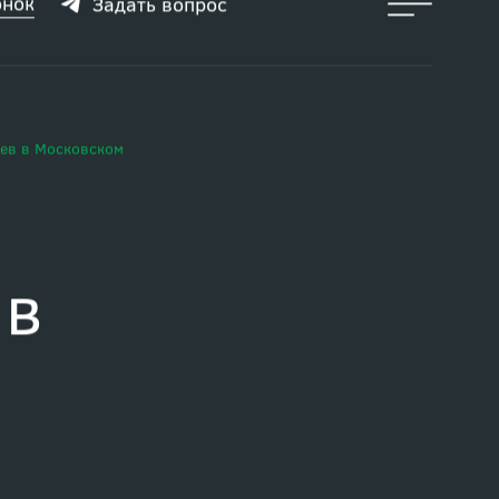
онок
Задать вопрос
ьев в Московском
 в