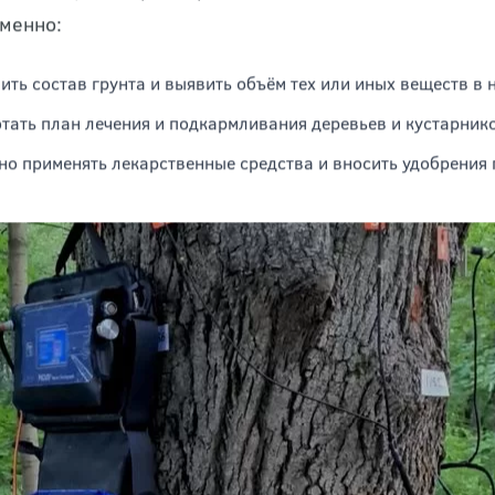
е заболеваний зелёных «питомцев» – одна из них. Н
 диагноз, подобрать средства исходя из него и сост
именно:
ить состав грунта и выявить объём тех или иных веществ в н
тать план лечения и подкармливания деревьев и кустарнико
но применять лекарственные средства и вносить удобрения 