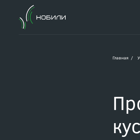
Главная
У
Пр
ку