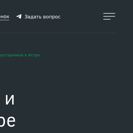
онок
Задать вопрос
кустарников в Истре
 и
ре