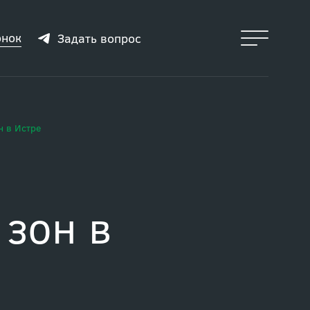
онок
Задать вопрос
н в Истре
 зон в