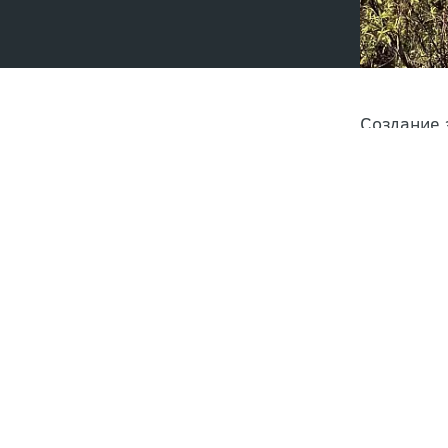
Создание 
территори
осуществл
разбавить
Как 
Работая в