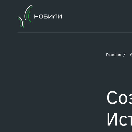
Главная
У
Со
Ис