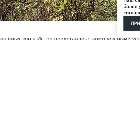
более 
соглаш
ПР
зелёных зон в Истре представлено комплексными ус
и. В процессе широко задействованы деревья, кустар
яется в соответствии с предварительно разработанн
 монотонность городской застройки, но и улучшить 
создаются зелёные зон
 природоохранной сфере уже второе десятилетия, м