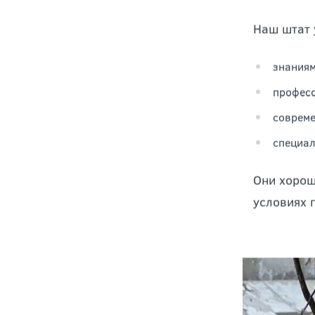
специалис
Наш штат 
знаниям
професс
соврем
специал
Они хорош
условиях 