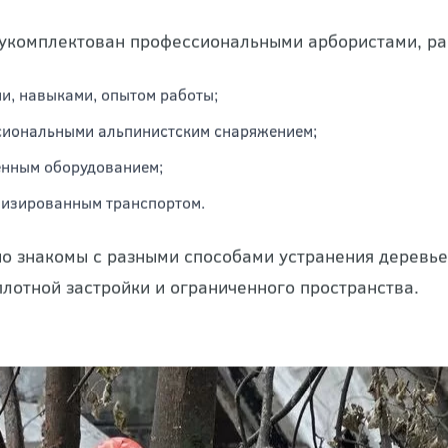
тов будут исключены, поскольку их деятельность зас
укомплектован профессиональными арбористами, р
и, навыками, опытом работы;
иональными альпинистским снаряжением;
енным оборудованием;
изированным транспортом.
о знакомы с разными способами устранения деревьев
плотной застройки и ограниченного пространства.