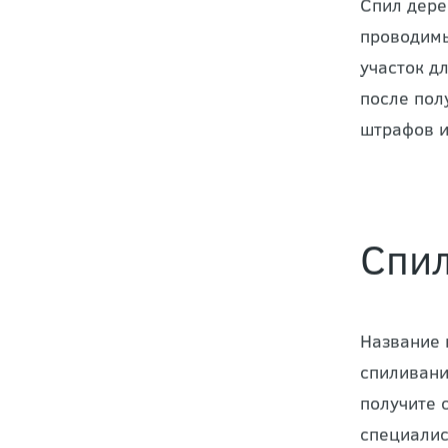
Спил дере
проводимы
участок д
после пол
штрафов и
Спил
Название 
спиливани
получите 